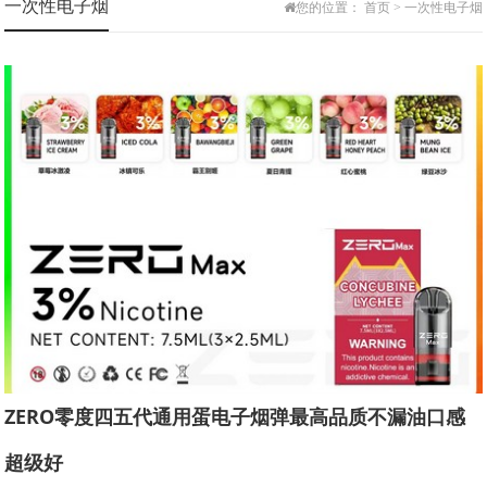
一次性电子烟
您的位置：
首页
>
一次性电子烟
福狗FOOGO
小嗨MK
悦刻RELX
魔笛MOTI
火器AMMO
福禄FLOW
LANA
迷雾MAX
FOF
ZERO零度四五代通用蛋电子烟弹最高品质不漏油口感
超级好