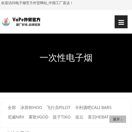
欢迎访问电子烟官方外贸网站_中国工厂直达！
一次性电子烟
全部
冰荷BIHOO
飞行员PILOT
卡利酒吧CALI BARS
尼威NRX
雾歌VGOD
提子TIKO
追云
喜贝HEBAT
展开 ↓
VMAX SWITCH
哩亚ILIA
哔啵BiBOBi
吸它Siti