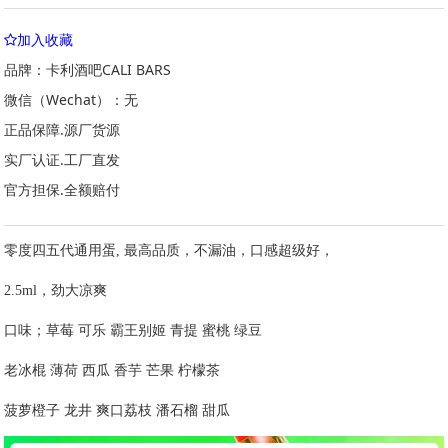
加入收藏
品牌：卡利酒吧CALI BARS
微信（Wechat）：无
正品保障.源厂货源
实厂认证.工厂直发
官方担保.全额赔付
零度四五代通用蛋, 最高品质，不漏油，口感超级好，
2.5ml，劲大凉爽
口味；草莓 可乐 霸王别姬 青提 蜜桃 绿豆
老冰棍 薄荷 西瓜 香芋 芒果 柠檬茶
菠萝橙子 龙井 爽口荔枝 潘石榴 甜瓜